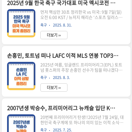
월드컵에서 멕시코에 1-2로 패배한 아픔을 씻을 리
2025년 9월 한국 축구 국가대표 미국 멕시코전 일정 중계 명단 총정리
벤지 매치이기도 합니다. 홍명보 감독 역시 1998
먼저 핵심만 30초 정리한국 vs 미국: 9월 7일(일)
프랑스 월드컵에서 멕시코에 1-3으로 패했던 당사
오전 6:00 KST / 뉴저지 해리슨 ‘스포츠 일러스트
자로, 개인적으로도 각별한 의미가 있는 경기입니
레이티드 스타디움’(구 레드불 아레나)한국 vs 멕
다. 체코전 승리의 여세를 몰아 멕시코에도 승리할
축구
2025. 8. 31.
시코: 9월 10일(수) 오전 10:00 KST / 내슈빌
수 있을지, 냉정하게 분석해 드리겠습니다. 경기 기
GEODIS 파크(멕시코 ‘MexTour 2025’ 일정)국내
본 정..
더보기 ››
시청: TV조선, tvN SPORTS, 쿠팡플레이 무료중계
왜 이번 원정이 중요한가이번 두 경기는 단순한 친
선전이 아닙니다. 2026 북중미 월드컵 무대를 미리
답사하는 효과와 동시에, 대표팀 전술 체계의 중간
손흥민, 토트넘 떠나 LAFC 이적 MLS 연봉 TOP3 진입 유력
점검이라는 두 가지 의미를 갖습니다.특히 올해 8
2025년 여름, 잉글랜드 프리미어리그(EPL) 토트
월 말 발표된 소집 명단엔 옌스 카스트로프(묀헨글
넘 홋스퍼의 주장 손흥민 선수가 팀을 떠나겠다고
라트바흐)의 첫 발탁이 포함되어 중원 색깔의 변화
공식 선언하면서, 그의 차기 행선지에 대한 전 세계
를 예고하고 있습니다. 여기에 손흥민(LAFC)의 이
축구
2025. 8. 3.
축구 팬들의 이목이 집중되고 있습니다. 손흥민의
적 후 북미 무대 적응..
새 둥지는 미국 메이저리그 사커(MLS)의 로스앤젤
더보기 ››
레스FC(LAFC)가 될 것으로 유력하며, 이적이 확정
될 경우 MLS 연봉 TOP3에 진입하는 파격적인 계
약이 될 전망입니다. 손흥민 이적 공식화… “올여
름 팀을 떠나기로 결정했다”손흥민은 지난 8월 2
2007년생 박승수, 프리미어리그 뉴캐슬 입단 K리그 최연소 득점자에서 EPL 진출까지
일, 서울 여의도 IFC몰에서 열린 쿠팡플레이 시리
20번째 프리미어리거 탄생!!2025년 7월 24일, 대
즈 기자회견에서 “올여름을 끝으로 토트넘을 떠나
한민국 축구계에 또 하나의 의미 있는 이적 소식이
기로 결정했다”고 발표했습니다. 이는 2015년 토
전해졌습니다. K리그2 수원 삼성 블루윙즈의 유망
트넘 입단 이후 10시즌, 454경기, 173골, 101도움
축구
2025. 7. 25.