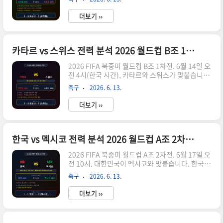
빅매치입니다. 브라질은 5번의 월드컵 우승을 자랑
니다. 경기 기본 정보경기 일시는 2026년 6월 1..
하는 축구 왕국이지만 최근 두 대회에서 연속 8강
더보기 ››
탈락으로 명예 회복이 절실한 상황입니다. 반면 모
로코는 2022 카타르 월드컵에서 아프리카 최초 4
강에 진출하는 기적을 연출한 이후 세계 강팀으로
완전히 자리매김했습니다.이 두 팀의 맞대결은 단
카타르 vs 스위스 전력 분석 2026 월드컵 B조 1차전 승부 예측과 관전 포인트"
순한 C조 1차전을 넘어 이번 대회 최대 빅매치 중
2026 FIFA 북중미 월드컵 B조 1차전. 6월 14일 오
하나로 손꼽힙니다. 브라질과 모로코는 과거 두 차
전 4시(한국 시간), 카타르와 스위스가 맞붙습니다.
례 맞붙었는데 가장 최근인 2023년 3월 친선 경기
새벽 4시라는 시간대가 부담스럽지만, 이 경기는 B
에서는 모로코가 브라질을 2-1로 꺾는 이변을 연출
축구
2026. 6. 13.
조 전체의 판도를 결정하는 중요한 첫 단추입니다.
하기도 했습니다. 역대 전적이 동률인 두 팀의 자존
카타르는 아시아 대표 강호로 자국에서 열린 2022
심..
더보기 ››
월드컵 이후 완전히 탈바꿈한 팀입니다. 반면 스위
스는 B조에서 유일한 진정한 강팀으로 평가받는 유
럽 강호입니다. 과연 카타르가 이변을 연출할 수 있
을지, 아니면 스위스의 안정적인 전력이 빛을 발할
한국 vs 멕시코 전력 분석 2026 월드컵 A조 2차전 승부 예측과 관전 포인트
지 냉정하게 분석해 드리겠습니다.B조는 대부분의
2026 FIFA 북중미 월드컵 A조 2차전. 6월 17일 오
분석 매체에서 이번 대회 최약 조로 평가받고 있습
전 10시, 대한민국이 멕시코와 맞붙습니다. 한국은
니다. 캐나다, 스위스, 카타르, 보스니아로 구성된
체코전에서 극적인 역전승을 거두며 기세를 올렸
B조는 확실한 강팀이 없는 1강 3중의 구도입니다.
축구
2026. 6. 13.
고, 멕시코 역시 남아프리카공화국을 2-0으로 완파
그만큼 모든 경기가 예측하기 어렵고, 첫 경기 결
하며 조 선두를 달리고 있습니다. 두 팀 모두 1승을
과..
더보기 ››
챙긴 상황에서 이번 2차전은 사실상 조별리그 운명
을 결정짓는 핵심 경기입니다.한국 입장에서 이 경
기는 단순한 승점 경쟁이 아닙니다. 2018 러시아