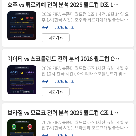
이번 대회는 단순한 우승 도전이 아닙니다. 2018년
호주 vs 튀르키예 전력 분석 2026 월드컵 D조 1차전 승부 예측과 관전 포인트"
과 2022년 두 대회 연속 조별리그 탈락이라는 굴욕
2026 FIFA 북중미 월드컵 D조 1차전. 6월 14일 오
을 딛고 반드시 명예를 회복해야 하는 절박한 무대
후 1시(한국 시간), 호주와 튀르키예가 맞붙습니다.
입니다.퀴라소는 이번 대회에 처음 참가하는 팀으
D조는 개최국 미국을 포함해 튀르키예, 호주, 파라
로, 본선 진출 자체가 이미 역사적인 성과입니다.
축구
2026. 6. 13.
과이가 편성된 조로, 사실상 미국의 홈 이점이 큰 변
네덜란드령 카리브해 섬나라 출신으로 에레디비시
수지만 나머지 세 팀의 2위 싸움도 만만치 않습니
(네덜란드 리그..
더보기 ››
다. 그 중 호주와 튀르키예의 1차전은 D조 중위권
경쟁의 서막을 알리는 중요한 경기입니다.두 팀 모
두 나름의 스토리가 있습니다. 호주는 2006년 이후
6회 연속 월드컵 본선 진출이라는 꾸준함을 자랑하
아이티 vs 스코틀랜드 전력 분석 2026 월드컵 C조 1차전 승부 예측과 관전 포인트
지만 이번 대회는 선수층이 예전보다 얇아졌다는
2026 FIFA 북중미 월드컵 C조 1차전. 6월 14일 오
평가를 받고 있습니다. 반면 튀르키예는 2002년 한
전 10시(한국 시간), 아이티와 스코틀랜드가 맞붙
일 월드컵 3위라는 역사적인 성과를 가진 팀으로,
습니다. 같은 날 열리는 브라질 vs 모로코의 빅매치
무려 24년 만에 월드컵 무대에 복귀했습니다. 종잡
축구
2026. 6. 13.
에 가려져 주목도가 낮지만, 이 경기는 C조 3·4위
을 수 없는 강점과 약점을 동시에 지닌 두 팀의..
를 가르는 사실상의 생존 매치입니다. 브라질과 모
더보기 ››
로코가 압도적인 전력 차이로 16강 진출을 다투는
C조에서, 아이티와 스코틀랜드는 남은 한 자리를
놓고 치열하게 싸울 운명입니다.특히 이번 경기는
두 팀 모두에게 대단히 특별한 무대입니다. 아이티
브라질 vs 모로코 전력 분석 2026 월드컵 C조 1차전 승부 예측과 관전 포인트
는 무려 52년 만의 월드컵 본선 진출을 이뤄낸 기적
2026 FIFA 북중미 월드컵 C조 1차전. 6월 14일 오
의 팀입니다. 스코틀랜드는 28년 만에 본선 무대를
전 7시(한국 시간), 브라질과 모로코가 맞붙습니다.
밟는 전통 축구 강국입니다. 두 팀의 감동적인 사연
이번 대회 C조의 사실상 조 1위 결정전으로 불리는
이 맞부딪히는 이 경기, 냉정하게 분석해 드리겠습
축구
2026. 6. 13.