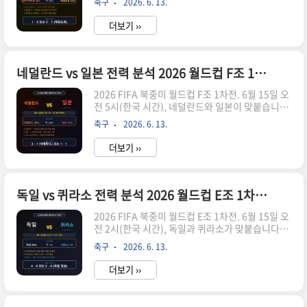
축구
2026. 6. 13.
령으로 평가받고 있습니다. 독일이 조 1위 후보로
를 펼치는지 냉정하게 분석해 드리겠습니다. 경기
꼽히는 가운데, 코트디부아르와 에콰도르의 맞대
기본 정보경기..
더보기 ››
결 결과가 16강 진출 가능성을 크게 좌우할 수 있습
니다. 한국 시간으로 낮에 열리는 경기라 직장인들
도 점심시간에 결과를 확인할 수 있습니다.에콰도
르는 남미 특유의 교묘하고 뛰어난 개인 기술과 강
네덜란드 vs 일본 전력 분석 2026 월드컵 F조 1차전 승부 예측과 관전 포인트
력한 압박 능력을 겸비하고 있습니다. 반면 코트디
2026 FIFA 북중미 월드컵 F조 1차전. 6월 15일 오
부아르는 아프리카 대륙 특유의 폭발적인 힘을 지
전 5시(한국 시간), 네덜란드와 일본이 맞붙습니다.
닌 뛰어난 선수들이 모여 있는 팀입니다. 남미의 실
이번 경기는 F조 최대 빅매치로 꼽히고 있습니다.
용주의와 아프리카의 폭발적인 축구가 맞부딪히는
축구
2026. 6. 13.
유럽의 강호 네덜란드와 아시아 최강 전력으로 평
이번 경기, 냉정하게 분석해 드리겠습니다. 경기 기
가받는 일본이 조별리그 첫 경기부터 맞붙으면서
본 정보이번 경기는..
더보기 ››
전 세계 축구팬들의 관심이 집중되고 있습니다. 단
순한 유럽 대 아시아의 대결이 아닙니다. 이제는
"일본이 네덜란드를 얼마나 불편하게 만들 수 있느
냐"가 더 현실적인 질문이 되었을 만큼 일본 축구의
독일 vs 퀴라소 전력 분석 2026 월드컵 E조 1차전 승부 예측과 관전 포인트
위상이 높아졌습니다.일본 대표팀은 북미에 도착
2026 FIFA 북중미 월드컵 E조 1차전. 6월 15일 오
하기 전까지 6연승과 5경기 무실점이라는 놀라운
전 2시(한국 시간), 독일과 퀴라소가 맞붙습니다.
기록을 세웠습니다. 특히 모리야스 하지메 감독이
객관적인 전력 차이로만 보면 이번 대회 조별리그
이끄는 일본 대표팀은 브라질을 3-2로, 잉글랜드를
축구
2026. 6. 13.
전체를 통틀어 가장 극단적인 강약 대결 중 하나입
1-0으로 꺾으며 강호들을 상대로 승리를 거두며 준
니다. 독일은 4차례 월드컵 우승을 자랑하는 축구
비가 되어 있음..
더보기 ››
강국이고, 퀴라소는 카리브해의 작은 섬나라로 이
번이 생애 첫 월드컵 본선 무대입니다. 하지만 축구
에서 기적은 언제나 가능합니다. 그리고 독일에게