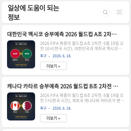
본문 바로가기
일상에 도움이 되는
정보
대한민국 멕시코 승부예측 2026 월드컵 A조 2차전 전력분석
2026 FIFA 북중미 월드컵 A조 2차전. 6월 19일 오
전 10시(한국 시간), 대한민국과 개최국 멕시코가
과달라하라에서 격돌합니다. 두 팀 모두 1차전에서
축구
2026. 6. 18.
승리를 거두며 나란히 승점 3점을 챙겼습니다. 대
한민국은 체코를 2-1로 꺾었고, 멕시코는 남아프리
더보기 ››
카공화국을 2-0으로 제압했습니다. 사실상 A조 1
위를 결정짓는 이번 맞대결을 냉정하게 분석해 드
리겠습니다.대한민국은 체코전에서 전반에 여러
차례 결정적인 기회를 놓치고도 후반 들어 라디슬
캐나다 카타르 승부예측 2026 월드컵 B조 2차전 전력분석
라프 크레이치의 헤더 골로 먼저 실점하는 충격을
2026 FIFA 북중미 월드컵 B조 2차전. 6월 19일 오
받았습니다. 그러나 곧바로 이강인의 정확한 패스
전 7시(한국 시간), 개최국 캐나다와 카타르가 밴쿠
를 받은 황인범이 동점골을 터뜨렸고, 교체 투입된
버에서 맞붙습니다. 두 팀 모두 1차전에서 나란히
오현규가 역전골을 추가하며 2-1 짜릿한 역전승을
축구
2026. 6. 18.
무승부를 기록하며 승점 1점씩을 챙겼습니다. 더
완성했습니다. 멕시코는 자국에서 열린 개막전에
놀라운 사실은, 캐나다와 카타르 모두 월드컵 본선
서 훌리안 퀴뇨네스의 선..
더보기 ››
통산 전적에서 단 한 번도 승리를 거둔 적이 없다는
점입니다. 누가 먼저 역사적인 첫 승을 신고할지,