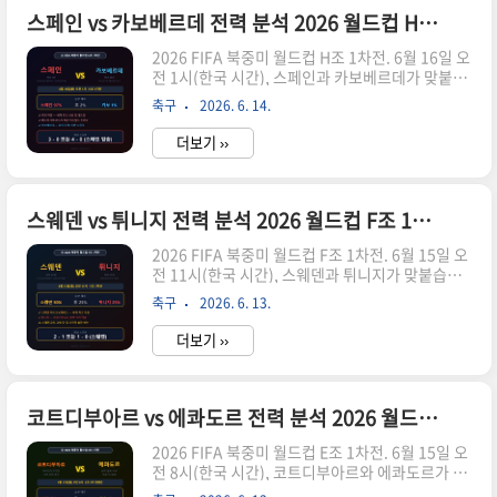
벨기에는 FIFA 랭킹 8위로 G조 1위 후보입니다.
스페인 vs 카보베르데 전력 분석 2026 월드컵 H조 1차전 승부 예측과 관전 포인트
Opta 통계에 따르면 벨기에의 16강 진출 가능성은
2026 FIFA 북중미 월드컵 H조 1차전. 6월 16일 오
89.6%, 조 1위 가능성은 51.9%로 가장 높게 평가
전 1시(한국 시간), 스페인과 카보베르데가 맞붙습
받고 있습니다. 이집트는 모하메드 살라와 오마르
니다. FIFA 랭킹 1위 스페인과 68위 카보베르데의
마르무쉬라는 두 강력한 공격수를 앞세워 벨기에의
축구
2026. 6. 14.
대결은 이번 대회 전체에서 전력 차이가 가장 극명
가장 강력한 맞상대로 꼽히며 16강 진출 가능..
한 경기 중 하나입니다. 스페인은 유로 2024 전승
더보기 ››
우승 이후 28경기 무패 행진을 이어가며 이번 대회
최강 우승 후보 중 하나로 꼽히고 있습니다. 반면 카
보베르데는 사상 첫 월드컵 본선 무대에 오른 팀입
니다.스페인에게 이번 경기는 단순한 승리를 넘어
스웨덴 vs 튀니지 전력 분석 2026 월드컵 F조 1차전 승부 예측과 관전 포인트"
득실차를 최대한 쌓아두는 전략적 경기입니다. H
2026 FIFA 북중미 월드컵 F조 1차전. 6월 15일 오
조에는 스페인, 우루과이, 사우디아라비아, 카보베
전 11시(한국 시간), 스웨덴과 튀니지가 맞붙습니
르데가 편성됐으며, 스페인이 조 1위 후보이자 우
다. F조는 전력이 막강한 네 팀이 포진해 있어 가장
승 후보로 평가받고 있습니다. 경기 기본 정보경기
축구
2026. 6. 13.
균형 잡힌 조로 평가받고 있으며, 아무도 32강 진출
일시는 2026년 6월 16일(화) 오전 1시(한국..
을 장담할 수 없는 죽음의 조입니다. 그 중 스웨덴과
더보기 ››
튀니지의 맞대결은 F조에서 가장 예측하기 어려운
경기 중 하나입니다.스웨덴은 이사크와 요케레스
라는 세계 최고 수준의 투톱 스트라이커를 보유하
고 있지만, 감독 교체 이후 팀 조직력이 얼마나 빠르
코트디부아르 vs 에콰도르 전력 분석 2026 월드컵 E조 1차전 승부 예측과 관전 포인트
게 안정됐는지가 가장 큰 변수입니다. 반면 튀니지
2026 FIFA 북중미 월드컵 E조 1차전. 6월 15일 오
는 탄탄하고 끈질긴 경기 스타일로 이변을 일으킬
전 8시(한국 시간), 코트디부아르와 에콰도르가 맞
가능성이 있는 팀으로 평가받고 있습니다. 북아프
붙습니다. 이번 경기는 사실상 E조 2위 경쟁의 분수
리카의 복병 튀니지가 스웨덴을 상대로 어떤 경기