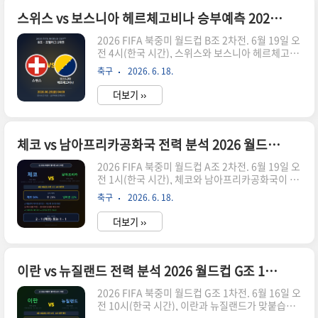
그 승부를 냉정하게 분석해 드리겠습니다.캐나다
는 보스니아 헤르체고비나와의 1차전에서 전반 21
스위스 vs 보스니아 헤르체고비나 승부예측 2026 월드컵 B조 2차전 전력분석
분 선제골을 내줬지만 후반 33분 카일 래린의 동점
2026 FIFA 북중미 월드컵 B조 2차전. 6월 19일 오
골로 승점 1점을 챙겼습니다. 카타르는 스위스와의
전 4시(한국 시간), 스위스와 보스니아 헤르체고비
1차전에서 전반 17분 페널티킥으로 선제골을 허용
나가 맞붙습니다. 두 팀 모두 1차전에서 나란히 무
했지만 후반 추가시간 막판 극적인 동점골로 승점
축구
2026. 6. 18.
승부를 기록하며 승점 1점씩을 챙겼습니다. 스위스
1점을 따냈습니다. 두 팀 모두 끝까지 포기하지 않
는 카타르와 1-1로 비겼고, 보스니아는 캐나다와
는 저력을..
더보기 ››
역시 1-1로 비겼습니다. 조 1위 후보로 평가받는 두
팀의 자존심을 건 첫 격돌을 냉정하게 분석해 드리
겠습니다.스위스는 카타르전에서 브릴 엠볼로가
전반 17분 페널티킥을 성공시키며 앞서나갔지만,
체코 vs 남아프리카공화국 전력 분석 2026 월드컵 A조 2차전 승부 예측과 관전 포인트
끈질긴 카타르의 수비와 막판 동점골에 발목이 잡
2026 FIFA 북중미 월드컵 A조 2차전. 6월 19일 오
히며 승점 3점을 챙기지 못했습니다. 보스니아는
전 1시(한국 시간), 체코와 남아프리카공화국이 맞
캐나다전에서 전반 21분 세아드 콜라시나츠의 헤
붙습니다. 두 팀 모두 1차전에서 충격적인 결과를
더 연결을 요보 루키치가 마무리하며 선제골을 뽑
축구
2026. 6. 18.
받아들였습니다. 체코는 한국에게 1-2로 역전패했
아냈지만, 후반 33분 카일 래린에게 동점골을 내주
고, 남아공은 개최국 멕시코에게 0-2로 무릎을 꿇
며 역시 무승부에 ..
더보기 ››
었습니다. 발등에 불이 떨어진 두 팀의 생존을 건 맞
대결을 냉정하게 분석해 드리겠습니다.체코는 한
국전에서 라디슬라프 크레이치의 헤더 골로 먼저
앞서갔지만 한국 중원의 패스 플레이를 감당하지
이란 vs 뉴질랜드 전력 분석 2026 월드컵 G조 1차전 승부 예측과 관전 포인트
못하고 연속골을 내주며 무너졌습니다. 패배했지
2026 FIFA 북중미 월드컵 G조 1차전. 6월 16일 오
만 세트피스에서의 제공권 위력만큼은 확실히 증명
전 10시(한국 시간), 이란과 뉴질랜드가 맞붙습니
했습니다. 남아공은 멕시코에 0-2로 패하며 객관적