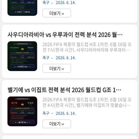
다. 같은 날 새벽 4시 벨기에 vs 이집트라는 빅매치
인 전력 차이를 그대로 드러냈습니다. 체코 입장에
축구
2026. 6. 14.
에 가려져 상대적으로 주목도가 낮지만, G조 3·4
서는 남아공의 퍼포먼스를 감안하면 분위기가 나쁘
위를 가르는 중요한 생존 매치입니다. G조에서 벨
지 않다는 평가지만, 한국전..
더보기 ››
기에가 1위, 이집트와 이란이 2위를 다투는 상황에
서 이란에게 이번 뉴질랜드전은 반드시 승리해야
하는 경기입니다.이란은 이번이 7번째 월드컵 참가
지만 아직 한 번도 조별리그를 통과한 적이 없습니
사우디아라비아 vs 우루과이 전력 분석 2026 월드컵 H조 1차전 승부 예측과 관전 포인트
다. 이번 대회에서 사상 첫 조별리그 통과를 목표로
2026 FIFA 북중미 월드컵 H조 1차전. 6월 16일 오
하고 있으며 그 시작점이 바로 뉴질랜드전입니다.
전 7시(한국 시간), 사우디아라비아와 우루과이가
반면 뉴질랜드는 G조 최약체로 평가받고 있지만 압
맞붙습니다. H조에서 스페인이 압도적인 1위 후보
도적인 피지컬을 활용한 선 굵은 축구로 강호들의
축구
2026. 6. 14.
라면 사우디아라비아와 우루과이의 이 맞대결은 사
덜미를 잡겠다는 각오입니다. 이란과 뉴질랜드의
실상 H조 2위 자리를 결정짓는 핵심 경기입니다.
생존을 건 맞..
더보기 ››
두 팀 모두 이 경기에서 반드시 승점을 따야 한다는
절박함이 있습니다.사우디아라비아는 2022 카타
르 월드컵에서 당시 우승팀 아르헨티나를 꺾는 기
적을 연출한 팀입니다. 이번에도 이변을 노리고 있
벨기에 vs 이집트 전력 분석 2026 월드컵 G조 1차전 승부 예측과 관전 포인트
습니다. 반면 우루과이는 페데리코 발베르데, 다르
2026 FIFA 북중미 월드컵 G조 1차전. 6월 16일 오
윈 누녜스, 로날드 아라우호, 마누엘 우가르테 등
전 4시(한국 시간), 벨기에와 이집트가 맞붙습니다.
유럽 최고 클럽에서 활약하는 강력한 선수들을 앞
이 경기는 단순한 조별리그 1차전이 아닙니다. 케
세운 남미 강호입니다. H조 2위 자리를 놓고 벌이
축구
2026. 6. 14.
빈 더 브라위너와 모하메드 살라라는 두 세계적인
는 이 경기를 냉정하게 분석해 드리겠습니다. 경기
레전드가 아마도 마지막 월드컵 무대에서 정면으로
기본 정보경기 일시..
더보기 ››
맞부딪히는 역사적인 경기입니다. 과거 첼시 동료
였던 두 선수가 이제는 라이벌로 만나는 이 장면은
그 자체로 이번 대회 최고의 볼거리 중 하나입니다.