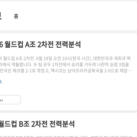
보
홈
6 월드컵 A조 2차전 전력분석
중미 월드컵 A조 2차전. 6월 19일 오전 10시(한국 시간), 대한민국과 개최국 멕
에서 격돌합니다. 두 팀 모두 1차전에서 승리를 거두며 나란히 승점 3점을
민국은 체코를 2-1로 꺾었고, 멕시코는 남아프리카공화국을 2-0으로 제압했
A조 1위를 결정짓는 이번 맞대결을 냉정하게 분석해 드리겠습니다.대한민국은
8.
 여러 차례 결정적인 기회를 놓치고도 후반 들어 라디슬라프 크레이치의 헤
점하는 충격을 받았습니다. 그러나 곧바로 이강인의 정확한 패스를 받은 황인
뜨렸고, 교체 투입된 오현규가 역전골을 추가하며 2-1 짜릿한 역전승을 완성
››
는 자국에서 열린 개막전에서 훌리안 퀴뇨네스의 선..
 월드컵 B조 2차전 전력분석