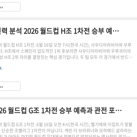
체로 평가받고 있지만 압도적인 피지컬을 활용한 선 굵은 축구로 강호들의 덜
››
오입니다. 이란과 뉴질랜드의 생존을 건 맞..
사우디아라비아 vs 우루과이 전력 분석 2026 월드컵 H조 1차전 승부 예측과 관전 포인트
북중미 월드컵 H조 1차전. 6월 16일 오전 7시(한국 시간), 사우디아라비아와 우루
. H조에서 스페인이 압도적인 1위 후보라면 사우디아라비아와 우루과이의
상 H조 2위 자리를 결정짓는 핵심 경기입니다. 두 팀 모두 이 경기에서 반드시
는 절박함이 있습니다.사우디아라비아는 2022 카타르 월드컵에서 당시 우승
4.
꺾는 기적을 연출한 팀입니다. 이번에도 이변을 노리고 있습니다. 반면 우루
발베르데, 다르윈 누녜스, 로날드 아라우호, 마누엘 우가르테 등 유럽 최고 클
강력한 선수들을 앞세운 남미 강호입니다. H조 2위 자리를 놓고 벌이는 이 경
››
석해 드리겠습니다. 경기 기본 정보경기 일시..
벨기에 vs 이집트 전력 분석 2026 월드컵 G조 1차전 승부 예측과 관전 포인트
북중미 월드컵 G조 1차전. 6월 16일 오전 4시(한국 시간), 벨기에와 이집트가 맞붙
는 단순한 조별리그 1차전이 아닙니다. 케빈 더 브라위너와 모하메드 살라라는
드가 아마도 마지막 월드컵 무대에서 정면으로 맞부딪히는 역사적인 경기입