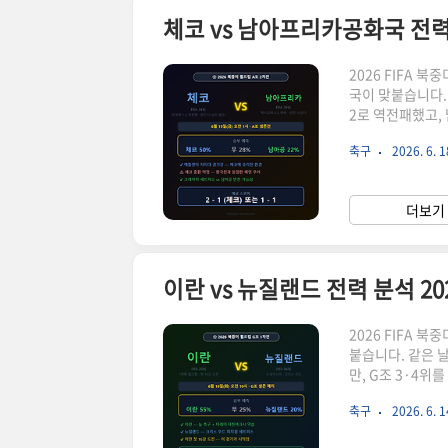
2026 FIFA 
국이 맞붙습니다.
2로 역전패했고,
두 팀의 생존을 
축구
2026. 6. 1
레이치의 헤더 골
주며 무너졌습니다
아공은 멕시코에 
더보기 
남아공의 퍼포먼스
2026 FIFA 북
붙습니다. 같은 
만, G조 3·4위
위를 다투는 상황
축구
2026. 6. 1
이번이 7번째 월
사상 첫 조별리그