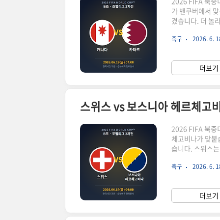
2026 FIFA 북
가 밴쿠버에서 맞
겼습니다. 더 놀
를 거둔 적이 없
축구
2026. 6. 1
해 드리겠습니다.
만 후반 33분 
전반 17분 페널
더보기 
을 따냈습니다. 두
2026 FIFA 북
체고비나가 맞붙습
습니다. 스위스는 
위 후보로 평가받
축구
2026. 6. 1
카타르전에서 브릴
의 수비와 막판 
에서 전반 21분
더보기 
지만, 후반 33분