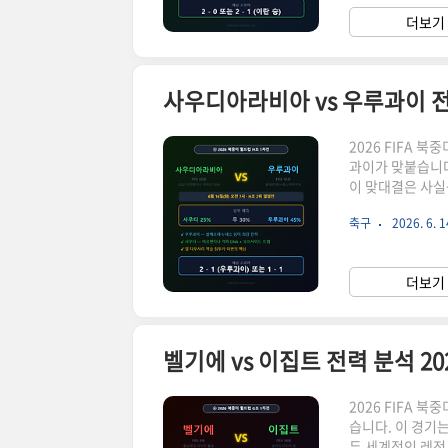
랜드는 G조 최약
더보기 
미를 잡겠다는 각
2026 FIFA 
과이가 맞붙습니다
이 맞대결은 사실
승점을 따야 한다
축구
2026. 6. 1
팀 아르헨티나를 
과이는 페데리코 
럽에서 활약하는 
더보기 
기를 냉정하게 분
2026 FIFA 
습니다. 이 경기
두 세계적인 레전