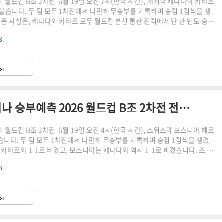
중미 월드컵 B조 2차전. 6월 19일 오전 7시(한국 시간), 개최국 캐나다와 카타르
붙습니다. 두 팀 모두 1차전에서 나란히 무승부를 기록하며 승점 1점씩을 챙
라운 사실은, 캐나다와 카타르 모두 월드컵 본선 통산 전적에서 단 한 번도 승리
다는 점입니다. 누가 먼저 역사적인 첫 승을 신고할지, 그 승부를 냉정하게 분석
8.
캐나다는 보스니아 헤르체고비나와의 1차전에서 전반 21분 선제골을 내줬지
카일 래린의 동점골로 승점 1점을 챙겼습니다. 카타르는 스위스와의 1차전에서
티킥으로 선제골을 허용했지만 후반 추가시간 막판 극적인 동점골로 승점 1점
››
 팀 모두 끝까지 포기하지 않는 저력을..
스위스 vs 보스니아 헤르체고비나 승부예측 2026 월드컵 B조 2차전 전력분석
중미 월드컵 B조 2차전. 6월 19일 오전 4시(한국 시간), 스위스와 보스니아 헤르
니다. 두 팀 모두 1차전에서 나란히 무승부를 기록하며 승점 1점씩을 챙겼
카타르와 1-1로 비겼고, 보스니아는 캐나다와 역시 1-1로 비겼습니다. 조 1
는 두 팀의 자존심을 건 첫 격돌을 냉정하게 분석해 드리겠습니다.스위스는
8.
 엠볼로가 전반 17분 페널티킥을 성공시키며 앞서나갔지만, 끈질긴 카타르
동점골에 발목이 잡히며 승점 3점을 챙기지 못했습니다. 보스니아는 캐나다전
 세아드 콜라시나츠의 헤더 연결을 요보 루키치가 마무리하며 선제골을 뽑아냈
››
 카일 래린에게 동점골을 내주며 역시 무승부에 ..