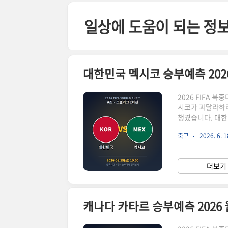
본문 바로가기
일상에 도움이 되는 정
대한민국 멕시코 승부예측 202
2026 FIFA 북
시코가 과달라하라
챙겼습니다. 대한
습니다. 사실상 
축구
2026. 6. 1
체코전에서 전반에
더 골로 먼저 실
범이 동점골을 터
더보기 
했습니다. 멕시코
캐나다 카타르 승부예측 2026