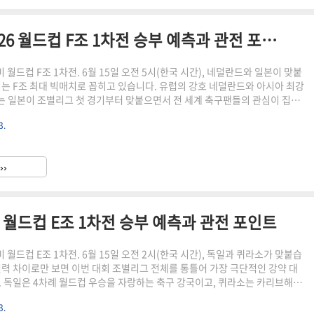
네덜란드 vs 일본 전력 분석 2026 월드컵 F조 1차전 승부 예측과 관전 포인트
중미 월드컵 F조 1차전. 6월 15일 오전 5시(한국 시간), 네덜란드와 일본이 맞붙
기는 F조 최대 빅매치로 꼽히고 있습니다. 유럽의 강호 네덜란드와 아시아 최강
 일본이 조별리그 첫 경기부터 맞붙으면서 전 세계 축구팬들의 관심이 집중
단순한 유럽 대 아시아의 대결이 아닙니다. 이제는 "일본이 네덜란드를 얼마나
3.
 있느냐"가 더 현실적인 질문이 되었을 만큼 일본 축구의 위상이 높아졌습니
 북미에 도착하기 전까지 6연승과 5경기 무실점이라는 놀라운 기록을 세웠습
야스 하지메 감독이 이끄는 일본 대표팀은 브라질을 3-2로, 잉글랜드를 1-0으
››
을 상대로 승리를 거두며 준비가 되어 있음..
26 월드컵 E조 1차전 승부 예측과 관전 포인트
중미 월드컵 E조 1차전. 6월 15일 오전 2시(한국 시간), 독일과 퀴라소가 맞붙습
전력 차이로만 보면 이번 대회 조별리그 전체를 통틀어 가장 극단적인 강약 대
. 독일은 4차례 월드컵 우승을 자랑하는 축구 강국이고, 퀴라소는 카리브해의
번이 생애 첫 월드컵 본선 무대입니다. 하지만 축구에서 기적은 언제나 가능
3.
일에게 이번 대회는 단순한 우승 도전이 아닙니다. 2018년과 2022년 두 대