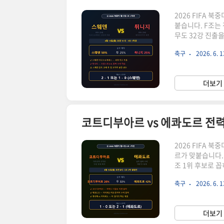
2026 FIFA 북
붙습니다. F조는
무도 32강 진출
서 가장 예측하기
축구
2026. 6. 1
의 투톱 스트라이
지가 가장 큰 변
성이 있는 팀으로
더보기 
를 펼치는지 냉정
2026 FIFA 
르가 맞붙습니다.
조 1위 후보로 
크게 좌우할 수 
축구
2026. 6. 1
확인할 수 있습니
겸비하고 있습니다
수들이 모여 있는
더보기 
경기, 냉정하게 