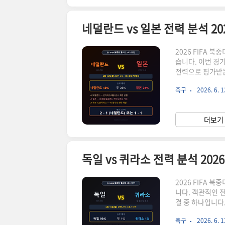
2026 FIFA 북
습니다. 이번 경
전력으로 평가받는
되고 있습니다. 
축구
2026. 6. 1
불편하게 만들 수
다.일본 대표팀은
니다. 특히 모리
더보기 
로 꺾으며 강호들
독일 vs 퀴라소 전력 분석 20
2026 FIFA 북
니다. 객관적인 
결 중 하나입니다
작은 섬나라로 이
축구
2026. 6. 1
합니다. 그리고 독