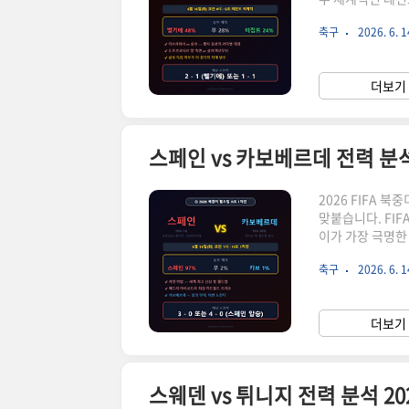
니다. 과거 첼시
축구
2026. 6. 1
고의 볼거리 중 하
르면 벨기에의 16
습니다. 이집트는
더보기 
가장 강력한 맞상대
2026 FIFA 
맞붙습니다. FIF
이가 가장 극명한 
을 이어가며 이번
축구
2026. 6. 1
월드컵 본선 무대
한 쌓아두는 전략
편성됐으며, 스페
더보기 
시는 2026년 6월