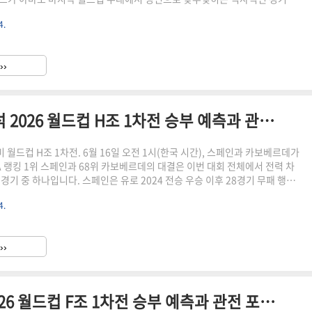
 동료였던 두 선수가 이제는 라이벌로 만나는 이 장면은 그 자체로 이번 대회 최
4.
나입니다.벨기에는 FIFA 랭킹 8위로 G조 1위 후보입니다. Opta 통계에 따
강 진출 가능성은 89.6%, 조 1위 가능성은 51.9%로 가장 높게 평가받고 있
 모하메드 살라와 오마르 마르무쉬라는 두 강력한 공격수를 앞세워 벨기에의
››
로 꼽히며 16강 진출 가능..
스페인 vs 카보베르데 전력 분석 2026 월드컵 H조 1차전 승부 예측과 관전 포인트
북중미 월드컵 H조 1차전. 6월 16일 오전 1시(한국 시간), 스페인과 카보베르데가
A 랭킹 1위 스페인과 68위 카보베르데의 대결은 이번 대회 전체에서 전력 차
경기 중 하나입니다. 스페인은 유로 2024 전승 우승 이후 28경기 무패 행진
 대회 최강 우승 후보 중 하나로 꼽히고 있습니다. 반면 카보베르데는 사상 첫
4.
에 오른 팀입니다.스페인에게 이번 경기는 단순한 승리를 넘어 득실차를 최대
적 경기입니다. H조에는 스페인, 우루과이, 사우디아라비아, 카보베르데가
인이 조 1위 후보이자 우승 후보로 평가받고 있습니다. 경기 기본 정보경기 일
››
 16일(화) 오전 1시(한국..
스웨덴 vs 튀니지 전력 분석 2026 월드컵 F조 1차전 승부 예측과 관전 포인트"