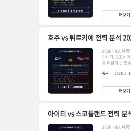
회 연속 조별리그
라소는 이번 대회
더보기 
란드령 카리브해 
2026 FIFA 
습니다. D조는 
홈 이점이 큰 변수
차전은 D조 중위
축구
2026. 6. 1
니다. 호주는 2
는 선수층이 예전
컵 3위라는 역사
더보기 
을 수 없는 강점과
2026 FIFA 