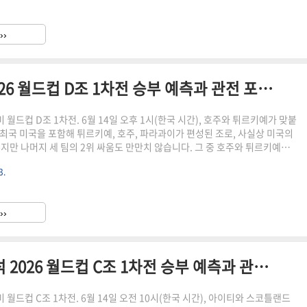
 탈락이라는 굴욕을 딛고 반드시 명예를 회복해야 하는 절박한 무대입니다.퀴
에 처음 참가하는 팀으로, 본선 진출 자체가 이미 역사적인 성과입니다. 네덜
››
섬나라 출신으로 에레디비시(네덜란드 리그..
호주 vs 튀르키예 전력 분석 2026 월드컵 D조 1차전 승부 예측과 관전 포인트"
북중미 월드컵 D조 1차전. 6월 14일 오후 1시(한국 시간), 호주와 튀르키예가 맞붙
개최국 미국을 포함해 튀르키예, 호주, 파라과이가 편성된 조로, 사실상 미국의
지만 나머지 세 팀의 2위 싸움도 만만치 않습니다. 그 중 호주와 튀르키예의 1
권 경쟁의 서막을 알리는 중요한 경기입니다.두 팀 모두 나름의 스토리가 있습
3.
006년 이후 6회 연속 월드컵 본선 진출이라는 꾸준함을 자랑하지만 이번 대회
보다 얇아졌다는 평가를 받고 있습니다. 반면 튀르키예는 2002년 한일 월드
적인 성과를 가진 팀으로, 무려 24년 만에 월드컵 무대에 복귀했습니다. 종잡
››
 약점을 동시에 지닌 두 팀의..
아이티 vs 스코틀랜드 전력 분석 2026 월드컵 C조 1차전 승부 예측과 관전 포인트
북중미 월드컵 C조 1차전. 6월 14일 오전 10시(한국 시간), 아이티와 스코틀랜드