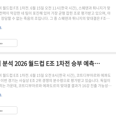
중미 월드컵 F조 1차전. 6월 15일 오전 11시(한국 시간), 스웨덴과 튀니지가 맞
 전력이 막강한 네 팀이 포진해 있어 가장 균형 잡힌 조로 평가받고 있으며, 아
을 장담할 수 없는 죽음의 조입니다. 그 중 스웨덴과 튀니지의 맞대결은 F조에
 어려운 경기 중 하나입니다.스웨덴은 이사크와 요케레스라는 세계 최고 수준
3.
커를 보유하고 있지만, 감독 교체 이후 팀 조직력이 얼마나 빠르게 안정됐는
수입니다. 반면 튀니지는 탄탄하고 끈질긴 경기 스타일로 이변을 일으킬 가능
 평가받고 있습니다. 북아프리카의 복병 튀니지가 스웨덴을 상대로 어떤 경기
››
하게 분석해 드리겠습니다. 경기 기본 정보경기..
코트디부아르 vs 에콰도르 전력 분석 2026 월드컵 E조 1차전 승부 예측과 관전 포인트
북중미 월드컵 E조 1차전. 6월 15일 오전 8시(한국 시간), 코트디부아르와 에콰도
 이번 경기는 사실상 E조 2위 경쟁의 분수령으로 평가받고 있습니다. 독일이
꼽히는 가운데, 코트디부아르와 에콰도르의 맞대결 결과가 16강 진출 가능성을
있습니다. 한국 시간으로 낮에 열리는 경기라 직장인들도 점심시간에 결과를
3.
다.에콰도르는 남미 특유의 교묘하고 뛰어난 개인 기술과 강력한 압박 능력을
. 반면 코트디부아르는 아프리카 대륙 특유의 폭발적인 힘을 지닌 뛰어난 선
 팀입니다. 남미의 실용주의와 아프리카의 폭발적인 축구가 맞부딪히는 이번
››
분석해 드리겠습니다. 경기 기본 정보이번 경기는..