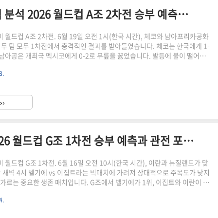
체코 vs 남아프리카공화국 전력 분석 2026 월드컵 A조 2차전 승부 예측과 관전 포인트
북중미 월드컵 A조 2차전. 6월 19일 오전 1시(한국 시간), 체코와 남아프리카공화
 두 팀 모두 1차전에서 충격적인 결과를 받아들였습니다. 체코는 한국에게 1-
 남아공은 개최국 멕시코에게 0-2로 무릎을 꿇었습니다. 발등에 불이 떨어진
건 맞대결을 냉정하게 분석해 드리겠습니다.체코는 한국전에서 라디슬라프 크
8.
로 먼저 앞서갔지만 한국 중원의 패스 플레이를 감당하지 못하고 연속골을 내
. 패배했지만 세트피스에서의 제공권 위력만큼은 확실히 증명했습니다. 남
0-2로 패하며 객관적인 전력 차이를 그대로 드러냈습니다. 체코 입장에서는
››
를 감안하면 분위기가 나쁘지 않다는 평가지만, 한국전..
이란 vs 뉴질랜드 전력 분석 2026 월드컵 G조 1차전 승부 예측과 관전 포인트
중미 월드컵 G조 1차전. 6월 16일 오전 10시(한국 시간), 이란과 뉴질랜드가 맞
날 새벽 4시 벨기에 vs 이집트라는 빅매치에 가려져 상대적으로 주목도가 낮지
를 가르는 중요한 생존 매치입니다. G조에서 벨기에가 1위, 이집트와 이란이 2
에서 이란에게 이번 뉴질랜드전은 반드시 승리해야 하는 경기입니다.이란은
4.
드컵 참가지만 아직 한 번도 조별리그를 통과한 적이 없습니다. 이번 대회에서
 통과를 목표로 하고 있으며 그 시작점이 바로 뉴질랜드전입니다. 반면 뉴질