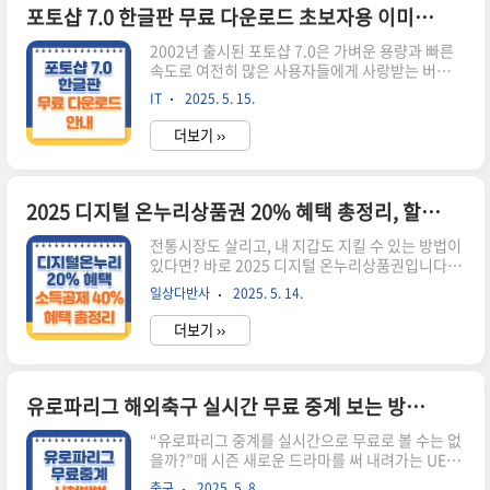
하려는 분들에게 가장 먼저 부딪히는 문제는 프로
포토샵 7.0 한글판 무료 다운로드 초보자용 이미지 편집 최적 버전 안내
그램 선택입니다. 무료 프로그램도 많지만 기능이
2002년 출시된 포토샵 7.0은 가벼운 용량과 빠른
제한되어 있거나, UI가 불편해서 오래 쓰기 어렵습
속도로 여전히 많은 사용자들에게 사랑받는 버전입
니다. 반면 Adobe의 프리미어 프로는 전문가부터
니다. 특히 포토샵 입문자, 중저사양 PC 사용자에
입문자까지 폭넓게 사용하는 영상 편집의 표준 프
IT
2025. 5. 15.
게 최적화되어 있으며, 간단한 사진 보정과 편집이
로그램이죠.하지만 구독제 모델로 바뀌면서 "어디
필요한 분들께 추천드립니다. 아래에서 포토샵 7.0
서, 어떻게 시작해..
더보기 ››
한글판의 특징과 설치 방법, 무료 다운로드 링크까
지 자세히 안내해 드릴게요. 고사양 포토샵? 부담
스럽다면 7.0이 정답입니다최근 포토샵 최신 버전
은 AI 기능이나 무거운 필터, 클라우드 연동 기능 등
2025 디지털 온누리상품권 20% 혜택 총정리, 할인 환급 소득공제까지!
으로 인해 사양도 높고 월정액 구독료까지 발생하
전통시장도 살리고, 내 지갑도 지킬 수 있는 방법이
죠. 단순히 사진 보정이나 간단한 이미지 편집만 필
있다면? 바로 2025 디지털 온누리상품권입니다.
요한 분들에겐 너무 과한 선택일 수 있습니다. 나에
올해도 중소벤처기업부가 소비자와 소상공인을 동
게 맞는, 가볍고 익숙한 포토샵이 필요하다면?컴퓨
일상다반사
2025. 5. 14.
시에 지원하기 위한 대규모 혜택 행사를 준비했습
터 사양이 낮아서 최신 포토샵이 버겁게 느껴지시
니다. 지금부터 디지털 온누리상품권의 할인, 환급,
나요?예전 버전의 인..
더보기 ››
소득공제까지 총정리해드립니다. 전통시장은 왜
혜택이 필요한가?최근 소비 패턴이 대형마트나 온
라인 쇼핑으로 기울며 전통시장과 골목상권은 어려
움을 겪고 있습니다. 경기침체 속 소상공인 매출은
유로파리그 해외축구 실시간 무료 중계 보는 방법 총정리 2025 UEFA 중계 꿀팁
줄고, 소비자들 역시 장보기 비용 부담이 커지고 있
“유로파리그 중계를 실시간으로 무료로 볼 수는 없
는 상황입니다. 나도 돈 아끼고 싶고, 장보기도 제
을까?”매 시즌 새로운 드라마를 써 내려가는 UEFA
대로 하고 싶다!물가가 오르고 장보기가 부담되는
유로파리그(UEFA Europa League)는 챔피언스
요즘, 전통시장에서 할인된 가격으로 장을 보고, 환
축구
2025. 5. 8.