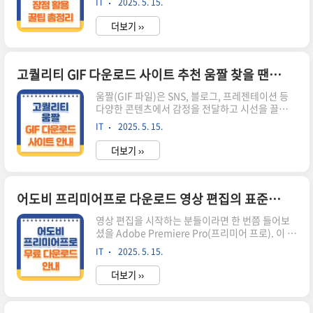
IT
2025. 5. 15.
그램으로 제공되었던 무비메이커는 간단한 자막 삽
스 경기 예매 방법 한화이글스의 경기티켓은 온라
입, 컷 편집, 배경 음악 추가 등 필수 기능만 담고 있
인, 오프라인 모두 예매 가능합니다. ..
더보기 ››
어 영상 편집 초보자에게 최적화된 무료 툴입니다.
이번 글에서는 무비메이커의 장점, 활용 꿀팁에 대
해서 친절하게 안내해드릴게요. 영상 편집, 어디서
부터 시작해야 할지 막막하시죠?요즘은 유튜브, 인
고퀄리티 GIF 다운로드 사이트 추천 움짤 찾을 땐 여기서!
스타 릴스, 블로그 영상 등 영상 콘텐츠의 활용도가
움짤(GIF 파일)은 SNS, 블로그, 프레젠테이션 등
높아졌지만,막상 편집을 시작하려 하면 너무 복잡
다양한 콘텐츠에서 감정을 전달하고 시선을 끌어주
한 프로그램들이 눈앞을 가로막습니다.프리미어나
는 중요한 시각 자료입니다. 하지만 무작정 검색하
다빈치 리졸브는 너무 어렵고모바일 앱은 기능이
IT
2025. 5. 15.
면 저화질 GIF나 저작권 문제 있는 파일을 받기 쉽
너무 제한적이며무료 툴은 광고나 워터마크가 걸리
죠. 이번 글에서는 고화질 GIF를 무료로 다운로드
는 경우가 많습니다.복잡하지 않으..
더보기 ››
받을 수 있는 인기 사이트 5곳과 함께 사용 방법과
주의사항까지 자세히 정리해드리겠습니다.GIF 찾
고 싶은데, 어디서 어떻게 받지?GIF 이미지는 감정
표현이나 재미 요소로 자주 활용되지만, 정작 다운
어도비 프리미어프로 다운로드 영상 편집의 표준, 설치부터 체험판 사용까지
로드하려고 하면어디서 받아야 할지 모르겠고품질
영상 편집을 시작하는 분들이라면 한 번쯤 들어보
이 낮거나워터마크가 있거나상업적 사용이 불가능
셨을 Adobe Premiere Pro(프리미어 프로). 이 프
한 경우가 많습니다.특히 블로그, 유튜브 썸네일,
로그램은 영상 편집의 대표적인 표준 툴로, 유튜브
프레젠테이션용으로 사용하려면 저작권이 안전하
IT
2025. 5. 15.
영상 제작부터 기업용 영상, 방송 콘텐츠까지 폭넓
고 고화질인 GIF가 필요합니다. 나도 이런 경험 있
게 사용됩니다. 이번 글에서는 프리미어 프로의 특
으셨나요?검색해서 겨우 ..
더보기 ››
징, 체험판 다운로드 방법, 설치 과정, 가격 및 대체
프로그램까지 완벽하게 정리해드립니다. 영상 편
집, 무엇부터 시작해야 할까요?처음 영상 편집을