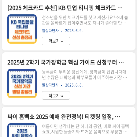
설 중심에 섰나?김민재는 2023년 나폴리에서 바이
에른 뮌헨으로 이적하며 아시아 수비수 역대 최고
[2025 체크카드 추천] KB 틴업 티니핑 체크카드 발급 조건, 혜택, 이벤트 완벽 해부!
이적료(5,000만 유로)를 기록했습니다. 그러나
청소년을 위한 체크카드를 찾고 계신가요?소비 습
2024-25시즌 후반기부터 부진한 경기력과 아킬레
관을 올바르게 잡아주면서도 자녀가 좋아할 만한
스건 부상으로 인해 현지 언론 및 팬들의 비판을 받
감성까지 담긴 카드, 바로 KB국민 틴업 체크카드
았고, 뮌헨 구단도 매각 가능성을 열어둔 것으로 알
일상다반사
2025. 6. 9.
(티니핑 디자인)을 소개합니다.KB국민카드가 새롭
려졌습니다.전반기 풀타임 소화, 시즌 후반엔 부상
게 선보인 이 카드는 단순히 ‘귀엽다’는 이유만으로
악화주요 경기에서 ..
더보기 ››
인기 있는 것이 아닙니다. 연령별 맞춤 혜택, 실속
있는 할인, 한정 캐릭터 디자인이라는 3박자를 고
루 갖춘 실용적인 카드입니다. 특히, 요즘 초등학생
과 중학생 사이에서 인기인 '티니핑' 캐릭터로 디자
2025년 2학기 국가장학금 핵심 가이드 신청부터 지급일까지 총정리
인되어 자녀용 첫 체크카드로 강력 추천할 수 있죠.
등록금이 두려운 당신에게, 장학금이 답입니다매
KB 틴업 체크카드, 누가 쓸 수 있을까?이 카드는 단
년 수많은 대학생과 학부모들이 마주하는 가장 큰
순히 ‘10대를 위한 카드’가 아닙니다. 발급 조건이
고민은 바로 등록금입니다. 특히 수도권 사립대에
명확히 나뉘어 있어 연령대별로 안전하고 합리적인
일상다반사
2025. 6. 8.
다니는 경우 한 학기만 해도 400만 원이 넘는 고지
소비 경험을 제공합니다.연령발급 조건만 12~13
서를 받아들고 한숨짓는 일이 적지 않죠. 자취 비
세보호자 동의 ..
더보기 ››
용, 교통비, 교재비까지 고려하면 그 부담은 더 큽
니다. 이러한 상황에서 정부가 제공하는 '국가장학
금'은 학생들에게 단비 같은 존재입니다.국가장학
금은 단순한 재정 보조 이상의 의미를 지닙니다. 경
싸이 흠뻑쇼 2025 예매 완전정복! 티켓팅 일정, 선예매 방법, 공연 정보 총정리
제적 여건에 상관없이 누구나 교육을 받을 수 있도
여름이면 생각나는 단 하나의 공연, 바로 싸이 흠뻑
록 돕고, 학생 본연의 학업에 집중할 수 있는 환경을
쇼죠.시원한 물줄기와 뜨거운 음악으로 무장한 이
조성하는 핵심 복지 제도입니다. 그래서 국가장학