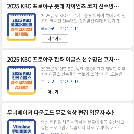
테랑 유격수 이학주의 '최강야구 영입설'이 수면 위
2025 KBO 프로야구 롯데 자이언츠 코치 선수명단 경기일정 예매 티켓 구단SNS 알아보기
로 떠오르면서 팬들의 이목이 집중되고 있습니다.
2025년도 KBO 프로야구를 맞이하여 롯데 자이언
예능 야구계, 두 프로그램의 치열한 경쟁 구도한때
츠의 코치진 선수명단 경기일정 예매 티켓가격 구
예능 야구의 절대 강자로 군림하던 는 시즌 1~3까
단 SNS 등에 대해서 알아보는 시간을 갖도록 하겠
지 큰 인기를 끌며 탄탄한 팬층을 형성했지만, 장시
프로야구
2025. 5. 16.
습니다. 이번 포스팅을 통해서 2025년도 롯데자이
원 PD가 이탈하면서 새롭게 제작한 가 그 빈틈을
언츠에 대해 많은 정보를 드리도록 할 예정입니다.
파고들었습니다. 는 ..
더보기 ››
선발명단 & 코치진롯데자이언츠는 2025년도 시즌
을 앞두고 김태형 감독을 필두로한 코치진과 선수
명단을 발표했습니다.전체명단 확인하기 정규리그
경기일정롯데자이언츠는 3월 개막전을 시작으로 8
2025 KBO 프로야구 한화 이글스 선수명단 코치진 경기일정 예매방법 티켓가격 구단SNS 알아보기
월까지 약 6개월의 정규리그 일정을 확정짓고 경기
2025년도 신한 SOL뱅크 KBO리그가 개막한 이후
를 진행하고 있습니다. 시즌 기간동안에 부득이한
한화이글스 선수들의 행보가 뜨겁습니다.오늘은
변동사항이 있을 수 있으니 미리 확인 하시길 바랍
2025년도 한화이글스의 선수명단, 코치진, 경기일
니다. 롯데자이언츠 경기 예매 방법롯데자이언츠
프로야구
2025. 5. 15.
정, 예매방법, 티켓 가격, 구단 SNS 를 알아보면서
의 티켓 예매는 온라인, 오프라인에서 모두 가능합
한화이글스와 친해지는 시간을 가져보도록 하겠습
니다. 온라인으로 예매하실 분들은 롯데..
더보기 ››
니다.선수명단 & 코치진한화이글스의 2025년도
개막엔트리를 소개합니다. 김경문 감독의 지휘 아
래 코치진과 선수명단을 발표하였습니다.전체명단
바로가기 정규리그 경기일정한화이글스는 2025년
무비메이커 다운로드 무료 영상 편집 입문자 추천
3월을 시작으로 8월까지 총 6개월의 정규리그 일
영상 편집을 처음 시작하는 분들에게 꼭 추천하고
정을 확정지었습니다. 시즌기간동안 경기 일정은
싶은 프로그램이 있습니다.바로 무비메이커
사정에 따라서 변동될 수 있으니 경기 관람 예정이
(Movie Maker)입니다.과거 Windows 기본 프로
신 분들은 미리 확인해보시길 바랍니다. 한화이글