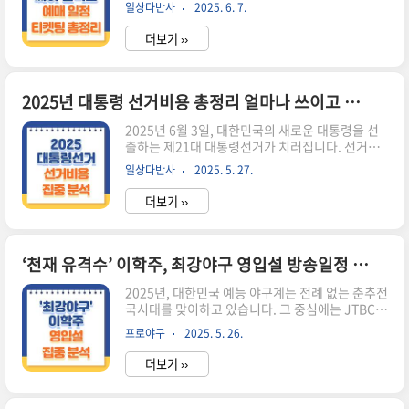
페스티벌은 이제 하나의 계절적 문화로 자리 잡았
금 제도를 제대로 이해하고 활용하는 것은 등록금
일상다반사
2025. 6. 7.
습니다.2025년에도 어김없이 돌아온 싸이의 전국
절약의 첫걸음이라 할 수 있습니다. 많은 분들이 헷
투어 콘서트, SUMMER SWAG.이번 포스팅에서는
갈리는 국가장학금, 이런 실수..
더보기 ››
티켓팅 일정부터 예매 전략, 좌석 정보, 지역별 공
연 일정까지 모든 것을 꼼꼼히 정리해드립니다.
2025 싸이 흠뻑쇼 티켓팅 일정 먼저 확인하세
요!2025년의 예매는 두 단계로 나눠서 진행됩니
2025년 대통령 선거비용 총정리 얼마나 쓰이고 언제 보전될까?
다.우선권을 가진 NFT 보유자를 위한 사전 선예매,
2025년 6월 3일, 대한민국의 새로운 대통령을 선
그리고 모든 팬이 참여할 수 있는 일반 예매가 바로
출하는 제21대 대통령선거가 치러집니다. 선거를
그것이죠.NFT 선예매날짜: 2025년 6월 5일(목)시
앞두고 유권자들의 관심은 정책과 공약뿐 아니라
간: 오후 12시 ~ 오후 6시대상: PSYger NFT 보유
일상다반사
2025. 5. 27.
후보들의 선거비용, 그리고 선거비용 보전 제도에
자장소: 업비트 NFT 플랫폼 (전용 배너 통해 신청..
도 집중되고 있는데요. 오늘은 대통령 후보가 선거
더보기 ››
를 치르며 사용하는 비용은 얼마나 되는지, 어떤 기
준으로 비용이 보전되는지, 그리고 우리가 투표해
야 할 선거 장소를 확인하는 방법까지 함께 알아보
겠습니다. 선거비용 보전 제도란?선거에 출마하기
‘천재 유격수’ 이학주, 최강야구 영입설 방송일정 총정리
위해서는 막대한 비용이 소요됩니다. 국민이 공정
2025년, 대한민국 예능 야구계는 전례 없는 춘추전
한 선택을 할 수 있도록 하기 위해, 대한민국은 공직
국시대를 맞이하고 있습니다. 그 중심에는 JTBC의
선거법 제122조에 따라 ‘선거비용 보전 제도’를 운
간판 예능 와 장시원 PD가 새롭게 론칭한 가 뜨거
영하고 있습니다.이 제도는 정책과 공약 중심의 선
프로야구
2025. 5. 26.
운 경쟁을 벌이고 있습니다. 불꽃야구는 유튜브 기
거문화를 정착시키고, 자금력에 따른 불공정을 줄
반으로 방영 초반부터 수백만 조회수를 기록하며
이기 위한 목적으로 도입되었습니다..
더보기 ››
돌풍을 일으켰고, 이에 위기의식을 느낀 최강야구
는 새로운 시즌과 함께 반격을 준비하고 있습니다.
이런 가운데, KBO와 마이너리그를 모두 경험한 베