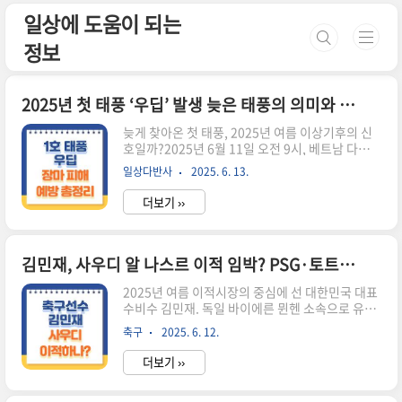
본문 바로가기
일상에 도움이 되는
정보
2025년 첫 태풍 ‘우딥’ 발생 늦은 태풍의 의미와 장마 피해 예방 총정리
늦게 찾아온 첫 태풍, 2025년 여름 이상기후의 신
호일까?2025년 6월 11일 오전 9시, 베트남 다낭
동쪽 약 580㎞ 해상에서 올해 첫 태풍 ‘우딥
일상다반사
2025. 6. 13.
(UDIT)’이 발생했습니다. 보통 첫 태풍은 5월 중에
발생하는 것이 일반적이지만, 올해는 6월 중순이
더보기 ››
돼서야 태풍이 형성되었습니다. 이는 1951년 이후
다섯 번째로 늦은 첫 태풍 발생이며, 최근 9년간 가
장 늦은 기록입니다.첫 태풍이 늦게 발생한 해는 대
체로 이상 강우 패턴이나 국지성 폭우, 장마 불균형
김민재, 사우디 알 나스르 이적 임박? PSG·토트넘도 경쟁…2025 여름 이적시장 핫이슈 총정
이 관측돼 왔습니다. 그렇다면 2025년 여름, 우리
2025년 여름 이적시장의 중심에 선 대한민국 대표
는 어떤 날씨에 대비해야 할까요? 예년보다 빠른 장
수비수 김민재. 독일 바이에른 뮌헨 소속으로 유럽
마 시작, 불안정한 여름 날씨가 걱정되시죠? 올해
최정상 무대에서 활약해온 그가, 이번 여름 사우디
는 첫 태풍이 늦게 발생했지만, 제주도는 6월 12일
축구
2025. 6. 12.
아라비아로의 이적 가능성을 두고 뜨거운 관심을
이미 장마가 시작되었습니다. 이는 평년보다 무..
받고 있습니다. 본 포스팅에서는 김민재 이적설의
더보기 ››
배경과 주요 후보 구단, 이적료 전망, 향후 가능성
등을 종합적으로 정리해드립니다. 김민재, 왜 이적