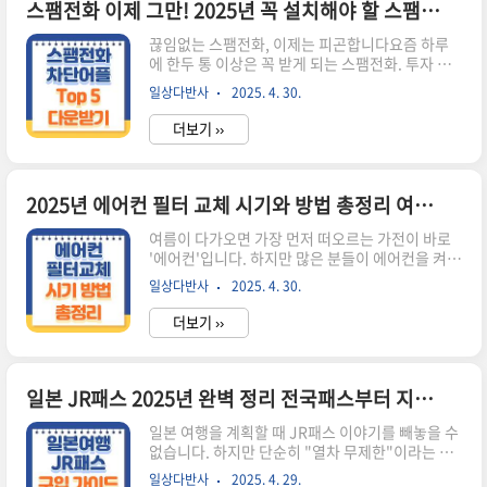
재미를 전해줄 거라니, 기대가 안 될 수 없죠. 불꽃
스팸전화 이제 그만! 2025년 꼭 설치해야 할 스팸전화 차단 어플 TOP 5
야구 첫 방송은 언제?방송일: 2025년 5월 5일 (월
끊임없는 스팸전화, 이제는 피곤합니다요즘 하루
요일)시간: 저녁 8시채널: 유튜브 Studio C1 공식
에 한두 통 이상은 꼭 받게 되는 스팸전화. 투자 권
채널시청 요금: 무료불꽃야구 유튜브 채널 보러 가
유부터 보이스피싱까지, 그 형태도 다양해지고 수
기 TV 가입 안 해도, 유료 플랫폼 없어도 OK! 유튜
일상다반사
2025. 4. 30.
법도 교묘해지고 있습니다. 단순한 홍보 전화를 넘
브만 있으면 바로 시청할 수 있으니, ..
어서 사기 피해로 이어질 수 있는 상황까지, 이제 스
더보기 ››
팸전화는 단순히 귀찮음을 넘어 실질적인 위협으로
자리잡고 있습니다. 나만 그런 게 아니었네"어제만
세 번이나 모르는 번호로 전화가 왔어요.""차단해
도 또 다른 번호로 걸려오더라고요."이런 경험, 누
2025년 에어컨 필터 교체 시기와 방법 총정리 여름 전 필수 체크리스트
구나 한 번쯤 겪어보셨을 겁니다. 특히 스마트폰 사
여름이 다가오면 가장 먼저 떠오르는 가전이 바로
용이 활발한 50대 이상 세대에서는 불필요한 전화
'에어컨'입니다. 하지만 많은 분들이 에어컨을 켜기
로 인한 스트레스가 더욱 큽니다. 하지만 다행히도,
전에 '에어컨 필터 점검'은 종종 잊곤 합니다. 필터
이 문제를 해결할 수 있는 방법이 존재합니다. 스팸
일상다반사
2025. 4. 30.
는 단순한 먼지 제거용 부품이 아니라, 냉방 효율과
전화 차단 어플이 당신의 휴대폰을 지켜줍니다스팸
실내 공기 질을 좌우하는 핵심 요소입니다.이번 글
전화 차단 어플은 전화 수..
더보기 ››
에서는 2025년 기준 에어컨 필터를 언제, 어떻게
교체해야 하는지를 안내드립니다. 여름철 에어컨
을 안전하고 쾌적하게 사용하고 싶다면 이 글을 반
드시 끝까지 읽어보세요. “에어컨 냄새”, 그 원인은
일본 JR패스 2025년 완벽 정리 전국패스부터 지역별 추천 패스까지 총정리
대부분 필터 문제여름철 첫 가동 시 갑작스럽게 풍
일본 여행을 계획할 때 JR패스 이야기를 빼놓을 수
기는 곰팡이 냄새, 사용 중 발생하는 먼지 냄새, 이
없습니다. 하지만 단순히 "열차 무제한"이라는 이
상한 바람 소음. 이 모든 증상은 에어컨 필터 오염
유만으로 구매했다가는, 비용 대비 효과를 제대로
또는 노후화로 인해 발생할 수 있습니다.많은 사람
일상다반사
2025. 4. 29.