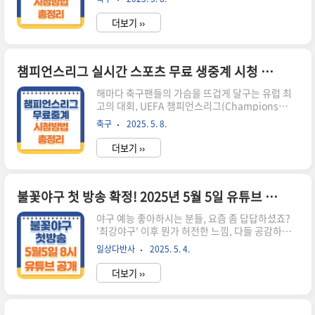
리그 못지않은 인기를 자랑합니다.맨체스터 유나
급 혜택까지 받을 수 있다면 이보다 더 알뜰한 소비
이티드, 리버풀, AC 밀란, 세비야 등 유럽의 강호들
는 없겠죠. 특히 연말정산에서 ..
더보기 ››
이 총출동하며, 매 경기 명승부가 펼쳐지죠. 하지만
국내 축구 팬 입장에선 중계권 문제로 인해 실시간
시청이 어려운 상황이 종종 발생합니다.그렇다고
무조건 유료 결제만이 답일까요?이번 포스팅에서
챔피언스리그 실시간 스포츠 무료 생중계 시청 방법 총정리
는 2025 유로파리그를 합법적으로, 실시간으로,
해마다 축구팬들의 가슴을 뜨겁게 달구는 유럽 최
무료로 시청할 수 있는 방법을 총정리해드립니다.
고의 대회, UEFA 챔피언스리그(Champions
유로파리그 실시간 중계, 왜 보기 어려울까?한국에
League).레알 마드리드, 바르셀로나, 맨시티 같은
서는 대부분의 유럽 축구 중계권이 SPOTV 계열에
축구
2025. 5. 8.
명문 구단들이 정상을 놓고 벌이는 대결은 언제나
독점적으로 배정되어 있습니다.이로 인해 유로파
눈을 뗄 수 없습니다.하지만 국내 팬들 입장에서는
리그 경기를 보려면..
더보기 ››
한 가지 난관이 있습니다. 바로 중계 시청의 벽. 매
경기마다 유료 구독 서비스를 결제해야만 고화질로
시청할 수 있다는 점이 부담이죠.그렇다고 해서 꼭
매번 돈을 써야만 하는 건 아닙니다.오늘은 합법적
불꽃야구 첫 방송 확정! 2025년 5월 5일 유튜브 스튜디오C1 무료 공개
이면서도 안전하게 챔피언스리그를 무료로 시청할
야구 예능 좋아하시는 분들, 요즘 좀 답답하셨죠?
수 있는 다섯 가지 방법을 알려드리겠습니다. 왜 챔
'최강야구' 이후 뭔가 허전한 느낌, 다들 공감하실
스 중계를 무료로 보기 어렵게 되었을까?챔피언스
거예요. 그런데 드디어 기다리던 소식이 들려왔습
리그는 전 세계적으로 중계권 가치가 매우 높은 스
일상다반사
2025. 5. 4.
니다! 장시원 PD가 이끄는 새로운 야구 예능, '불꽃
포츠 콘텐츠입니다.한국에서는 SPOTV NOW와 같
야구'가 오는 5월 5일, 유튜브에서 첫 방송을 시작
은 유료 플랫폼이 ..
더보기 ››
합니다.JTBC와의 여러 이슈로 마음고생도 많았겠
지만, 이번엔 스튜디오 C1이라는 이름으로 새롭게
시작해요. 반가운 얼굴들과 함께 다시 한번 야구의