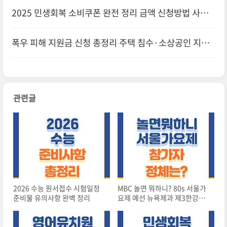
진실과 부모의 선택
2025 민생회복 소비쿠폰 완전 정리 금액 신청방법 사용
처 총정리 피부과 치과 성형외과 가능할까?
폭우 피해 지원금 신청 총정리 주택 침수·소상공인 지원
빠르게 신청하기
관련글
2026 수능 원서접수 시험일정
MBC 놀면 뭐하니? 80s 서울가
준비물 유의사항 완벽 정리
요제 예선 뉴욕제과 제3한강교
굴렁쇠소년 등 참가자 정체 총정
리!